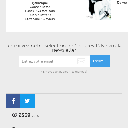
Démo 3
rythmique
Côme : Basse
Lucas : Guitare solo
Rudix : Batterie
Stéphane : Claviers
Retrouvez notre selection de Groupes DJs dans la
newsletter
ENVOYER
* Envoyée uniquement le mercredi.
2569
VUES