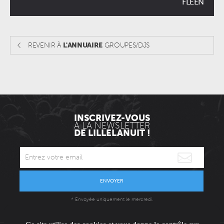
FLEEN
REVENIR À
L'ANNUAIRE
GROUPES/DJS
INSCRIVEZ-VOUS
À LA NEWSLETTER
DE LILLELANUIT !
ENVOYER
* Envoyée uniquement le mercredi.