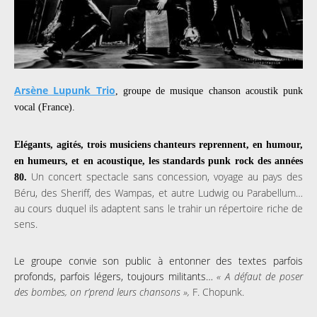
Arsène Lupunk Trio
, groupe de musique chanson acoustik punk
vocal (France).
Elégants, agités, trois musiciens chanteurs reprennent, en humour,
en humeurs, et en acoustique, les standards punk rock des années
Un concert spectacle sans concession, voyage au pays des
80.
Béru, des Sheriff, des Wampas, et autre Ludwig ou Parabellum…
au cours duquel ils adaptent sans le trahir un répertoire riche de
sens.
Le groupe convie son public à entonner des textes parfois
profonds, parfois légers, toujours militants…
« A défaut de poser
des bombes, on r’prend leurs chansons »
,
F. Chopunk.