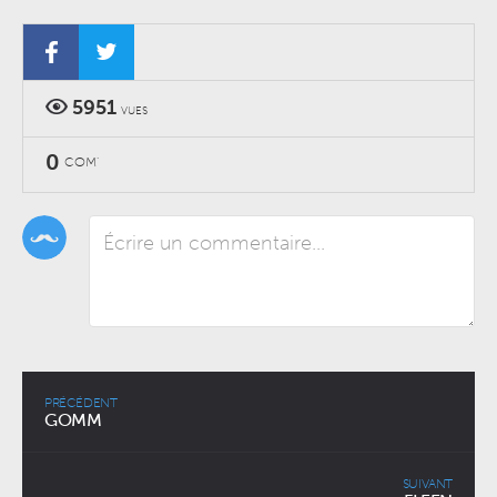
5951
VUES
0
COM'
PRÉCÉDENT
GOMM
SUIVANT