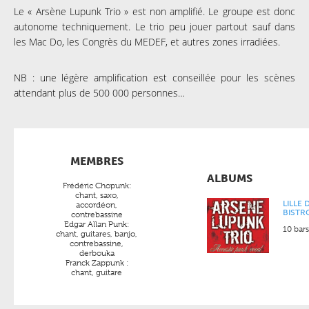
Le «
Arsène Lupunk Trio
» est non amplifié.
Le groupe est donc
autonome techniquement.
Le trio peu jouer partout sauf dans
les Mac Do, les Congrès du MEDEF, et autres zones irradiées.
NB : une légère amplification est conseillée pour les scènes
attendant plus de 500 000 personnes…
MEMBRES
ALBUMS
Frédéric Chopunk:
chant, saxo,
LILLE 
accordéon,
BISTR
contrebassine
Edgar Allan Punk:
10 bar
chant, guitares, banjo,
contrebassine,
derbouka
Franck Zappunk :
chant, guitare