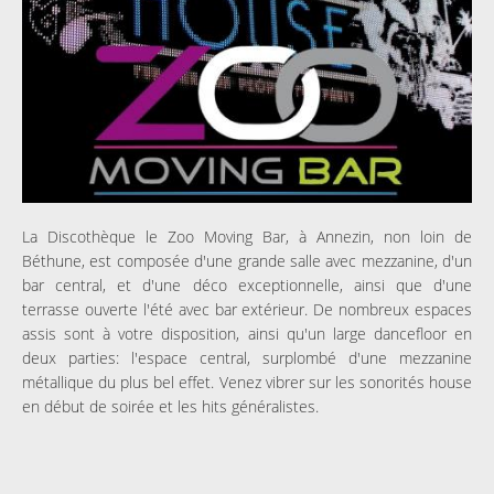
La Discothèque le Zoo Moving Bar, à Annezin, non loin de
Béthune, est composée d'une grande salle avec mezzanine, d'un
bar central, et d'une déco exceptionnelle, ainsi que d'une
terrasse ouverte l'été avec bar extérieur. De nombreux espaces
assis sont à votre disposition, ainsi qu'un large dancefloor en
deux parties: l'espace central, surplombé d'une mezzanine
métallique du plus bel effet. Venez vibrer sur les sonorités house
en début de soirée et les hits généralistes.