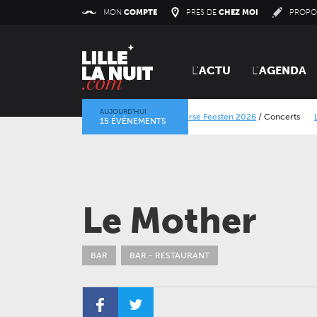
Panneau de gestion des cookies
MON
COMPTE
PRÈS DE
CHEZ MOI
PROPO
L'
ACTU
L'
AGENDA
AUJOURD’HUI
Lokerse Feesten 2026
/
Concerts
Le Calais St
15 ÉVÉNEMENTS
La mine dans l’objectif
/
Expositions
/
Centre His
Le Mother
BAR
BAR - RESTAURANT