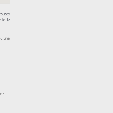
 toutes
ille le
 ou une
er