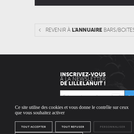
REVENIR À
L'ANNUAIRE
BARS/BOITE
INSCRIVEZ-VOUS
À LA NEWSLETTER
DE LILLELANUIT !
EN
Ce site utilise des cookies et vous donne le contrôle sur ceux
* Envoyée uniquement le mercredi.
que vous souhaitez activer
TOUT ACCEPTER
TOUT REFUSER
PERSONNALISER