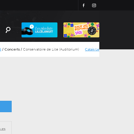
Facebook
Instagram
Playlist
LillelaNuit
ts
/
Conservatoire de Lille (Auditorium)
Calais Let’s Dance
/
Concerts
/
Calais
UES