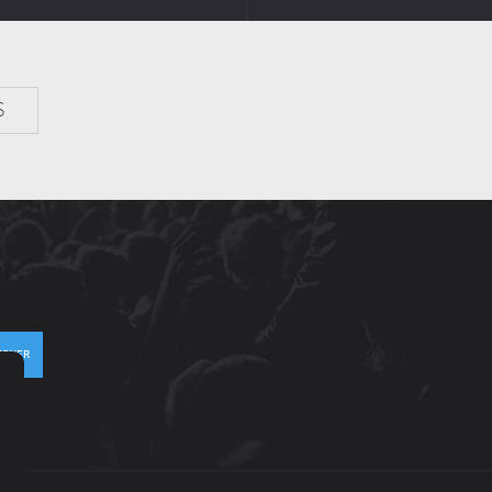
S
VOYER