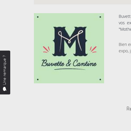
Buvett
vos ex
"Mothe
Bien e
expo, 
Une remarque ?
R