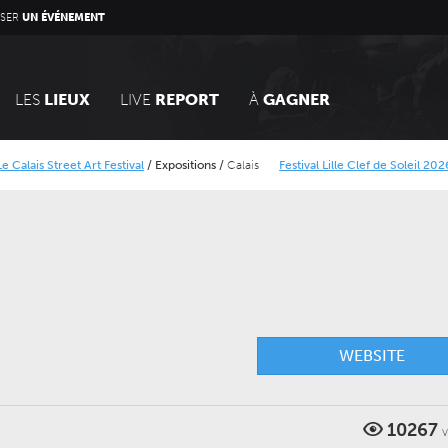
SER
UN ÉVÉNEMENT
LES
LIEUX
LIVE
REPORT
À
GAGNER
reet Art Festival
/
Expositions
/
Calais
Festival Lille Clef de Soleil 2026
/
Concer
torique Minier
Alcatraz Festival 2026
/
Concerts
WEBSITE
10267
V