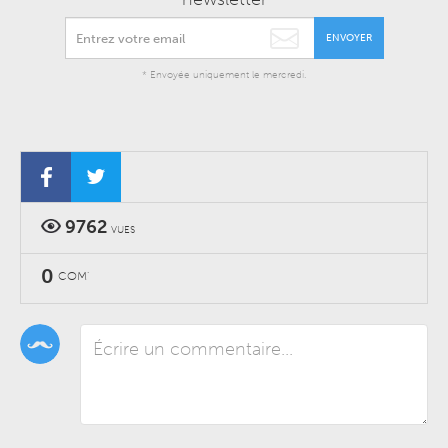
ENVOYER
* Envoyée uniquement le mercredi.
9762
VUES
0
COM'