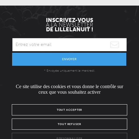
INSCRIVEZ-VOUS
À LA NEWSLETTER
DE LILLELANUIT !
ENVOYER
* Envoyée uniquement le mercredi.
Ce site utilise des cookies et vous donne le contrôle sur
ceux que vous souhaitez activer
L'ÉQUIPE
CONTACT / PRESSE
NOUS REJOINDRE
TOUT ACCEPTER
MENTIONS LÉGALES
POLITIQUE DE CONFIDENTIALITÉ
TOUT REFUSER
NOUS SUIVRE SUR :
PERSONNALISER