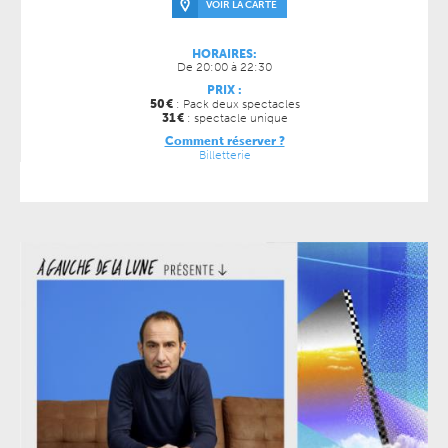
VOIR LA CARTE
HORAIRES:
De 20:00 à 22:30
PRIX :
50
€
: Pack deux spectacles
31
€
: spectacle unique
Comment réserver ?
Billetterie