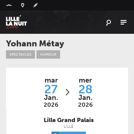
Panneau de gestion des cookies
L'
ACTU
Yohann Métay
L'
AGENDA
SPECTACLES
HUMOUR
LES
LIEUX
LIVE
REPORT
mar
mer
À
GAGNER
27
28
Jan.
Jan.
PLAYLIST
LILLELANUIT
2026
2026
Lille Grand Palais
LILLE