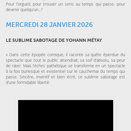
Pour l’orgueil, pour trouver un sens au temps qui passe, pour
devenir quelqu’un...?
MERCREDI 28 JANVIER 2026
LE SUBLIME SABOTAGE DE YOHANN MÉTAY
« Dans cette épopée comique, il raconte sa quête éperdue du
spectacle que tout le public attendrait, sa soif d’absolu, sa peur
de rater. Mais l’échec pathétique se transforme en un spectacle
à la fois burlesque et existentiel sur le cauchemar du temps qui
passe. Sincère, inventif et bien écrit, ce sublime sabotage est
d’une formidable liberté.