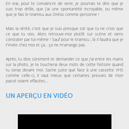
En vrai, pour te convaincre de venir, je pourrais te dire que je
suis trop drôle, que j'ai une spontanéité incroyable, ou même
que je fais le tiramisu aux Oréos comme personne !
Mais la vérité, c'est que je suis presque sûr que tu ne crois que
ce que tu vois. Alors retrouve-moi plutôt sur scène et viens
constater par toi-même ! Sauf pour le tiramisu ; là il faudra que je
t'invite chez moi et ça... ça ne m'arrange pas.
Après, tu dois sûrement te demander ce que j'ai entre les mains
sur la photo, je te toucherai deux mots de cette histoire quand
tu seras devant moi. Sache juste que face à une cassette VHS
comme celle-ci, il vaut mieux que certaines preuves de mon
passé soient effacées...
UN APERÇU EN VIDÉO