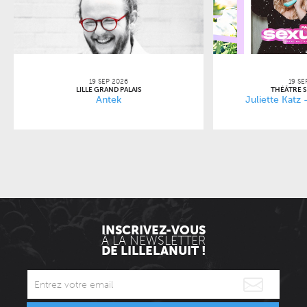
19 SEP 2026
19 SE
LILLE GRAND PALAIS
THÉÂTRE 
Antek
Juliette Katz
INSCRIVEZ-VOUS
À LA NEWSLETTER
DE LILLELANUIT !