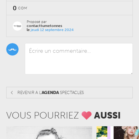
0
COM'
Proposé par
contacttumetonnes
le
jeudi 12 septembre 2024
REVENIR A L'
AGENDA
SPECTACLES
VOUS POURRIEZ
AUSSI