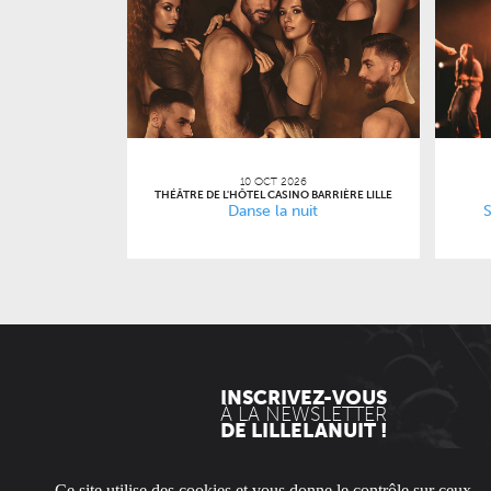
10 OCT 2026
THÉÂTRE DE L'HÔTEL CASINO BARRIÈRE LILLE
Danse la nuit
S
INSCRIVEZ-VOUS
À LA NEWSLETTER
DE LILLELANUIT !
EN
Ce site utilise des cookies et vous donne le contrôle sur ceux