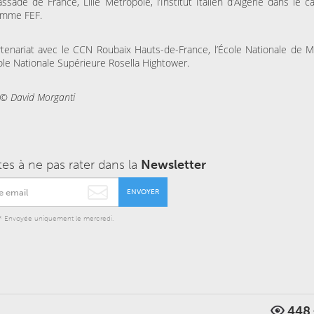
ssade de France, Lille Métropole, l’Institut Italien d’Algérie dans le 
amme FEF.
tenariat avec le CCN Roubaix Hauts-de-France, l’École Nationale de Ma
cole Nationale Supérieure Rosella Hightower.
© David Morganti
tes à ne pas rater dans la
Newsletter
ENVOYER
* Envoyée uniquement le mercredi.
448