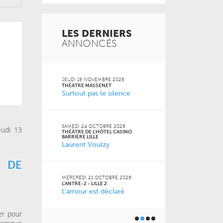
LES DERNIERS
ANNONCÉS
 2026
JEUDI 19 NOVEMBRE 2026
MARDI 20 OCT
FACULTÉ DES S
THÉÂTRE MASSENET
JURIDIQUES, P
Surtout pas le silence
SOCIALES DE LI
Naz
 Jean-
SAMEDI 24 OCTOBRE 2026
eudi 13
THÉÂTRE DE L'HÔTEL CASINO
VENDREDI 16 O
BARRIÈRE LILLE
LE GRAND SUD
Laurent Voulzy
 2026
Pourquoi m
m’a pas appr
 DE
MERCREDI 21 OCTOBRE 2026
L'ANTRE-2 - LILLE 2
L’amour est déclaré
JEUDI 15 OCTO
6
BU AGORA
Toutes les 
ner) à
géniales
ier pour