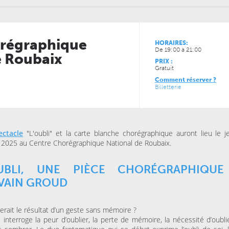
régraphique
HORAIRES:
De 19:00 à 21:00
e Roubaix
PRIX :
Gratuit
Comment réserver ?
JEUDI 15 OCTOBRE 2026
VENDREDI 06 NOVEMBRE
Billetterie
ESPACE AGORA (CENTRE
MAISON FOLIE MOULINS
CULTUREL)
Le Syndrome du
Là-bas, le voyage
Spaghetti de la Cie Lolium
Goldman – Tribute
Jacques Goldman
ectacle
"L'oubli" et la carte blanche chorégraphique auront lieu le j
r 2025 au Centre Chorégraphique National de Roubaix.
MERCREDI 04 NOVEMBRE
KINO CINÉ
Ulysse à Gaza
OUBLI, UNE PIÈCE CHORÉGRAPHIQUE
VAIN GROUD
SAMEDI 31 OCTOBRE 202
LA BULLE CAFÉ
erait le résultat d’un geste sans mémoire ?
Skraeckoedlan (Sto
i interroge la peur d’oublier, la perte de mémoire, la nécessité d’oubl
la Bulle Café