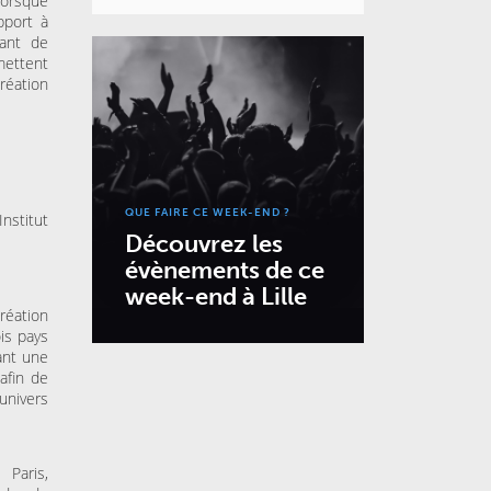
lorsque
pport à
tant de
mettent
réation
QUE FAIRE CE WEEK-END ?
nstitut
Découvrez les
évènements de ce
week-end à Lille
réation
ois pays
rant une
afin de
univers
 Paris,