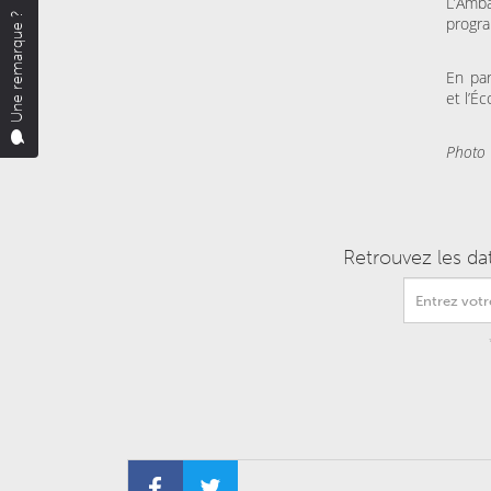
L’Amba
Une remarque ?
progr
En par
et l’É
Photo 
Retrouvez les da