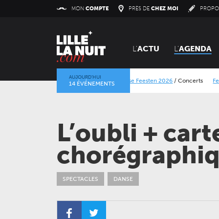
Panneau de gestion des cookies
MON
COMPTE
PRÈS DE
CHEZ MOI
PROPO
L'
ACTU
L'
AGENDA
AUJOURD’HUI
Lokerse Feesten 2026
/
Concerts
Festival Dran
14 ÉVÉNEMENTS
La mine dans l’objectif
/
Expositions
/
Centre Histor
L’oubli + car
chorégraphi
SPECTACLES
DANSE