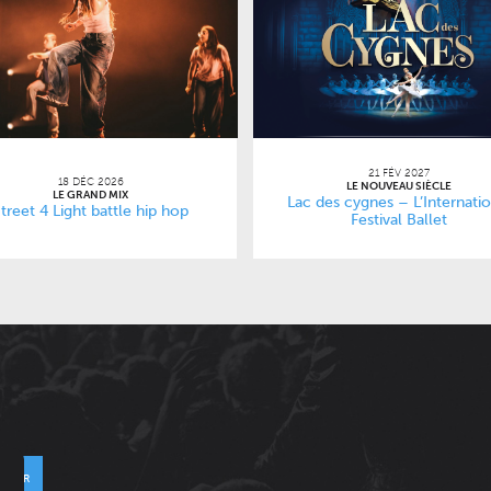
21 FÉV 2027
18 DÉC 2026
LE NOUVEAU SIÈCLE
LE GRAND MIX
Lac des cygnes – L’Internatio
treet 4 Light battle hip hop
Festival Ballet
VOYER