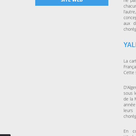
ne pas
chacun
l’aut
conce
aux d
chorég
YAL
La car
França
Cette 
D’Alge
sous 
de la 
année 
leurs
chorég
En coo