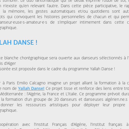
 sombrer. Le duo fantomatique qui se débat exprime l’oubli de soi, 
 n’existe qu’en relevant l’autre. Dans cette pièce participative, le ra
re, la mémoire, les gestes automatiques et/ou quotidiens sont au
pts qui convoquent les histoires personnelles de chacun et qui per
anseur·euse·s-amateur·e·s de s’impliquer intimement dans cette c
raphique.
LAH DANSE !
te blanche chorégraphique sera ouverte aux danseurs sélectionnés à l’I
is d’Alger
soirée est proposée dans le cadre du programme Yallah Danse !
r à Paris Emilio Calcagno imagine un projet alliant la formation à la c
le nom de
Yallah Danse!
Ce projet tisse et renforce des liens entre tr
Méditerranée : l’Algérie, la France et L’Italie. Ce programme prévoit du
la formation d’un groupe de 20 danseurs et danseuses algérien.ne.s 
 donner les ressources artistiques pour déployer leur propre 
raphique.
pération avec l’Institut Français d’Algérie, l’Institut français à