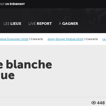
SER
UN ÉVÉNEMENT
LES
LIEUX
LIVE
REPORT
À
GAGNER
outer 2026
/
Concerts
Angry Burger Festival 2026
/
Concerts
Le Calais Stree
ique Minier
Alcatraz Festival 2026
/
Concerts
te blanche
que
448