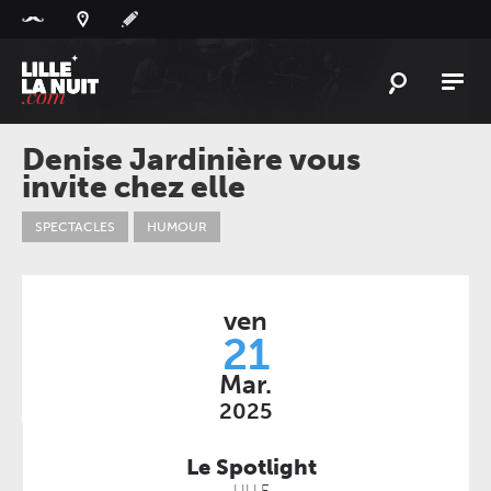
Panneau de gestion des cookies
L'
ACTU
Denise Jardinière vous
invite chez elle
L'
AGENDA
LES
LIEUX
SPECTACLES
HUMOUR
LIVE
REPORT
À
GAGNER
ven
21
PLAYLIST
LILLELANUIT
Mar.
2025
Le Spotlight
LILLE