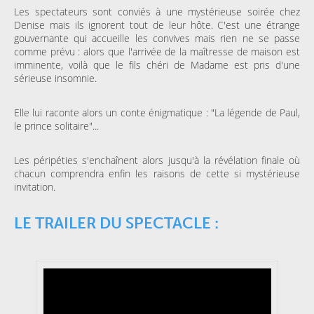
Les spectateurs sont conviés à une mystérieuse soirée chez
Denise mais ils ignorent tout de leur hôte. C'est une étrange
gouvernante qui accueille les convives mais rien ne se passe
comme prévu : alors que l'arrivée de la maîtresse de maison est
imminente, voilà que le fils chéri de Madame est pris d'une
sérieuse insomnie.
Elle lui raconte alors un conte énigmatique : "La légende de Paul,
le prince solitaire"...
Les péripéties s'enchaînent alors jusqu'à la révélation finale où
chacun comprendra enfin les raisons de cette si mystérieuse
invitation.
LE TRAILER DU SPECTACLE :