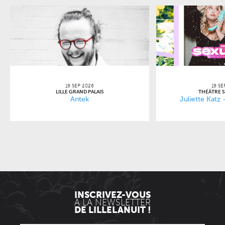
19 SEP 2026
19 SE
LILLE GRAND PALAIS
THÉÂTRE 
Antek
Juliette Katz
INSCRIVEZ-VOUS
À LA NEWSLETTER
DE LILLELANUIT !