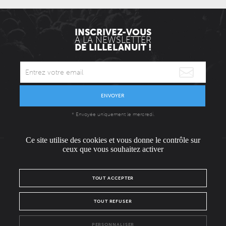
INSCRIVEZ-VOUS
À LA NEWSLETTER
DE LILLELANUIT !
ENVOYER
* Envoyée uniquement le mercredi.
Ce site utilise des cookies et vous donne le contrôle sur
ceux que vous souhaitez activer
L'ÉQUIPE
CONTACT / PRESSE
NOUS REJOINDRE
TOUT ACCEPTER
MENTIONS LÉGALES
POLITIQUE DE CONFIDENTIALITÉ
TOUT REFUSER
NOUS SUIVRE SUR :
PERSONNALISER