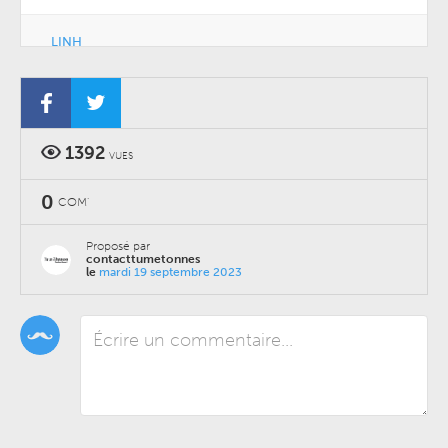
LINH
CONCERTS
-
MARDI 06 OCTOBRE 2026
-
THÉÂTRE SÉBASTOPOL
1392
VUES
0
COM'
Proposé par
contacttumetonnes
le
mardi 19 septembre 2023