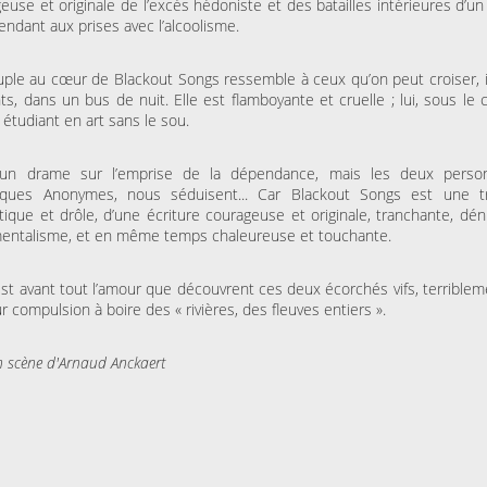
euse et originale de l’excès hédoniste et des batailles intérieures d’u
ndant aux prises avec l’alcoolisme.
ple au cœur de Blackout Songs ressemble à ceux qu’on peut croiser, i
ts, dans un bus de nuit. Elle est flamboyante et cruelle ; lui, sous le
 étudiant en art sans le sou.
 un drame sur l’emprise de la dépendance, mais les deux perso
liques Anonymes, nous séduisent... Car Blackout Songs est une t
ique et drôle, d’une écriture courageuse et originale, tranchante, dé
entalisme, et en même temps chaleureuse et touchante.
est avant tout l’amour que découvrent ces deux écorchés vifs, terriblem
ur compulsion à boire des « rivières, des fleuves entiers ».
n scène d'Arnaud Anckaert