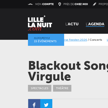
Panneau de gestion des cookies
MON
COMPTE
PRÈS DE
CHEZ MOI
PROPO
L'
ACTU
L'
AGENDA
AUJOURD’HUI
Lokerse Feesten 2026
/
Concerts
Le Calais Str
15 ÉVÉNEMENTS
La mine dans l’objectif
/
Expositions
/
Centre Histo
Blackout Song
Virgule
SPECTACLES
THÉÂTRE