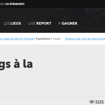
SER
UN ÉVÉNEMENT
LES
LIEUX
LIVE
REPORT
À
GAGNER
eet Art Festival
/
Expositions
/
Calais
Festival Lille Clef de Soleil 2026
/
Concerts
rique Minier
Alcatraz Festival 2026
/
Concerts
s à la
1121