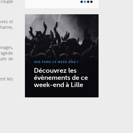
n couple
vres et
 charme,
nnages,
ragédie
nuée de
QUE FAIRE CE WEEK-END ?
Découvrez les
évènements de ce
ent liés
week-end à Lille