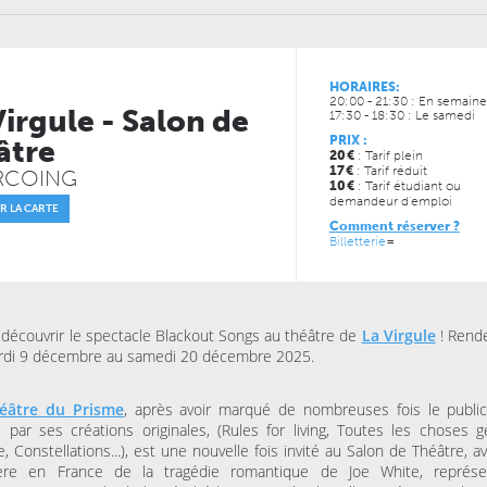
HORAIRES:
20:00 - 21:30 : En semaine
Virgule - Salon de
17:30 - 18:30 : Le samedi
PRIX :
âtre
20
€
: Tarif plein
17
€
: Tarif réduit
RCOING
JEUDI 15 OCTOBRE 2026
VENDREDI 06 NOVEMBRE
10
€
: Tarif étudiant ou
ESPACE AGORA (CENTRE
BU AGORA
CULTUREL)
demandeur d'emploi
Toutes les choses
R LA CARTE
Là-bas, le voyage
géniales
Comment réserver ?
Goldman – Tribute
Billetterie
=
Jacques Goldman
GARE SAINT SAUVEUR - B
DE ST SO
découvrir le spectacle Blackout Songs au théâtre de
La Virgule
! Rend
Champ de Mars de 
rdi 9 décembre au samedi 20 décembre 2025.
Zone Poème
éâtre du Prisme
, après avoir marqué de nombreuses fois le publi
e par ses créations originales, (Rules for living, Toutes les choses gé
MERCREDI 04 NOVEMBRE
KINO CINÉ
, Constellations...), est une nouvelle fois invité au Salon de Théâtre, 
Ulysse à Gaza
ère en France de la tragédie romantique de Joe White, représe