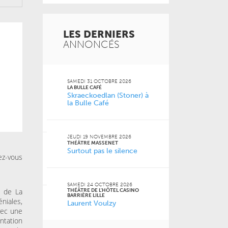
LES DERNIERS
ANNONCÉS
 2026
SAMEDI 31 OCTOBRE 2026
MERCREDI 21 O
LA BULLE CAFÉ
L'ANTRE-2 - LIL
Skraeckoedlan (Stoner) à
L’amour est
la Bulle Café
 Jean-
MARDI 20 OCT
FACULTÉ DES S
JEUDI 19 NOVEMBRE 2026
JURIDIQUES, P
THÉÂTRE MASSENET
SOCIALES DE LI
ISTROT
Surtout pas le silence
Naz
ez-vous
la Cie
SAMEDI 24 OCTOBRE 2026
VENDREDI 16 O
c de La
THÉÂTRE DE L'HÔTEL CASINO
LE GRAND SUD
BARRIÈRE LILLE
niales,
Pourquoi m
 2026
Laurent Voulzy
m’a pas appr
avec une
ntation