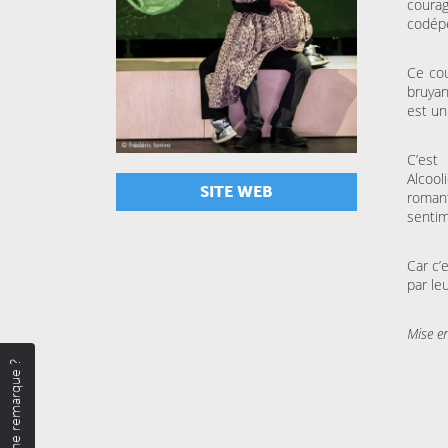
courag
codépe
Ce cou
bruyan
est un
C’est
Alcoo
SITE WEB
romant
sentim
Car c’
par le
Mise e
Une remarque ?