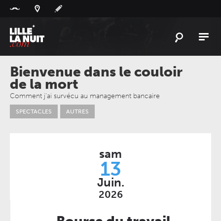
Panneau de gestion des cookies
L'
ACTU
Bienvenue dans le couloir
de la mort
L'
AGENDA
Comment j'ai survécu au management bancaire
LES
LIEUX
SPECTACLES
AUTRES
LIVE
REPORT
À
GAGNER
sam
13
PLAYLIST
LILLELANUIT
Juin.
2026