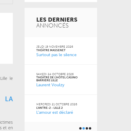
LES DERNIERS
ANNONCÉS
 2026
JEUDI 19 NOVEMBRE 2026
MARDI 20 OCT
FACULTÉ DES S
THÉÂTRE MASSENET
JURIDIQUES, P
Surtout pas le silence
SOCIALES DE LI
Naz
 Jean-
SAMEDI 24 OCTOBRE 2026
ille le
THÉÂTRE DE L'HÔTEL CASINO
VENDREDI 16 O
BARRIÈRE LILLE
LE GRAND SUD
Laurent Voulzy
 2026
Pourquoi m
m’a pas appr
 LA
MERCREDI 21 OCTOBRE 2026
L'ANTRE-2 - LILLE 2
L’amour est déclaré
JEUDI 15 OCTO
6
BU AGORA
Toutes les 
ner) à
ictimes
géniales
us et en