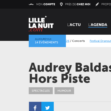
Panneau de gestion des cookies
MON
COMPTE
PRÈS DE
CHEZ MOI
PROPO
L'
ACTU
L'
AGENDA
AUJOURD’HUI
Lokerse Feesten 2026
/
Concerts
Festival Dranouter
14 ÉVÉNEMENTS
La mine dans l’objectif
/
Expositions
/
Centre Historique 
Audrey Balda
Hors Piste
SPECTACLES
HUMOUR