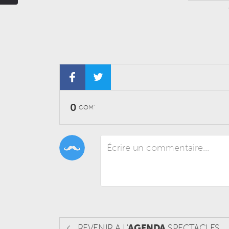
0
COM'
REVENIR A L'
AGENDA
SPECTACLES