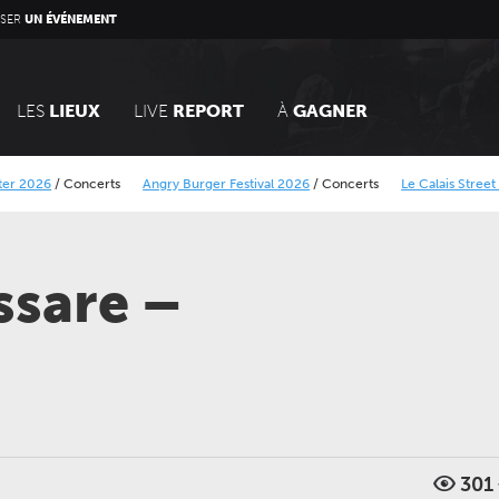
SER
UN ÉVÉNEMENT
LES
LIEUX
LIVE
REPORT
À
GAGNER
 2026
/
Concerts
Angry Burger Festival 2026
/
Concerts
Le Calais Street Art 
Minier
Alcatraz Festival 2026
/
Concerts
ssare –
301