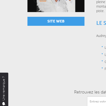
pleine
monta
piste.
SITE WEB
LE 
Audrey
Une remarque ?
Retrouvez les da