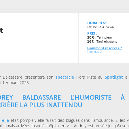
HORAIRES:
De 19:03 à 20:30
t
PRIX :
20
€
: Tarif plein
16
€
: Tarif étudiant
JEUDI 15 OCTOBRE 2026
VENDREDI 06 NOVEMBRE
Comment réserver ?
ESPACE AGORA (CENTRE
MAISON FOLIE MOULINS
Billetterie
CULTUREL)
Le Syndrome du
Là-bas, le voyage
Spaghetti de la Cie Lolium
Goldman – Tribute
Jacques Goldman
y Baldassare présentera son
spectacle
Hors Piste au
Spotlight
à L
i 1er mars 2025.
MERCREDI 04 NOVEMBRE
KINO CINÉ
Ulysse à Gaza
DREY BALDASSARE L'HUMORISTE À
RIÈRE LA PLUS INATTENDU
SAMEDI 31 OCTOBRE 202
LA BULLE CAFÉ
Skraeckoedlan (Sto
d
elle
était pompier, elle faisait des blagues dans l'ambulance. Si les v
la Bulle Café
t jamais arrivées jusqu'à l'hôpital en vie, Audrey est arrivée jusqu'à vo