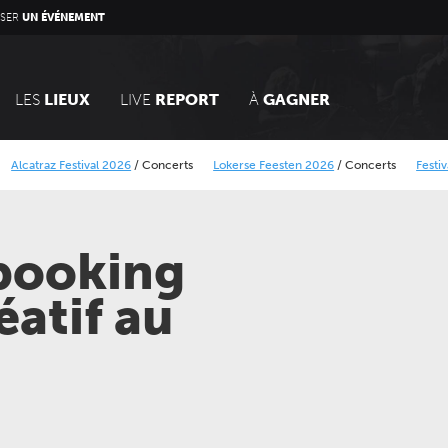
SER
UN ÉVÉNEMENT
LES
LIEUX
LIVE
REPORT
À
GAGNER
 Festival 2026
/
Concerts
Lokerse Feesten 2026
/
Concerts
Festival Dranou
torique Minier
BB Rock festival 2026
/
Concerts
pbooking
atif au
LUNDI 05 AVRIL 2027
JEUDI 24 SEPTEMBRE 202
CONCERTS
CONCERTS
LE NOUVEAU SIÈCLE
LE NOUVEAU SIÈCLE
Récital de flûtes chinoises
Gala des trois chef