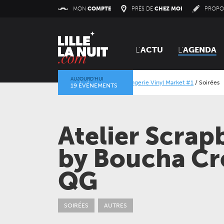
Panneau de gestion des cookies
MON
COMPTE
PRÈS DE
CHEZ MOI
PROPO
L'
ACTU
L'
AGENDA
AUJOURD’HUI
Orangerie Vinyl Market #1
/
Soirées
Alcatraz
19 ÉVÉNEMENTS
La mine dans l’objectif
/
Expositions
/
Centre His
Atelier Scra
by Boucha Cré
QG
VENDREDI 11 DÉCEMBRE 2026
CONCERTS
LE NOUVEAU SIÈCLE
SOIRÉES
AUTRES
À la carte ! – Les 50 ans
de l’ONL