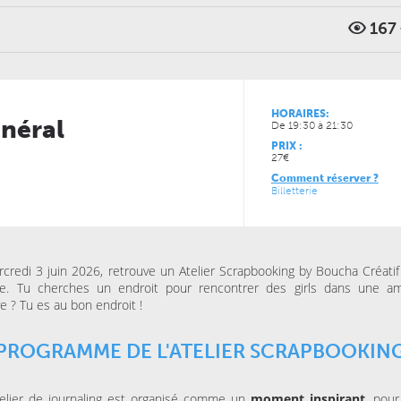
167
JEUDI 13 MAI 2027
JEUDI 29 OCTOBRE 2026
CONCERTS
CINÉMA
LE NOUVEAU SIÈCLE
LE NOUVEAU SIÈCLE
Musique de chambre avec
Coco, le ciné-con
les musiciens de l’ONL #4
HORAIRES:
énéral
De 19:30 à 21:30
JEUDI 19 NOVEMBRE 202
SPECTACLES
PRIX :
THÉÂTRE MASSENET
27€
Surtout pas le sile
Comment réserver ?
Billetterie
credi 3 juin 2026, retrouve un Atelier Scrapbooking by Boucha Créati
lle. Tu cherches un endroit pour rencontrer des girls dans une a
ve ? Tu es au bon endroit !
PROGRAMME DE L'ATELIER SCRAPBOOKIN
telier de journaling est organisé comme un
moment inspirant
, pour
JEUDI 15 OCTOBRE 2026
VENDREDI 06 NOVEMBRE