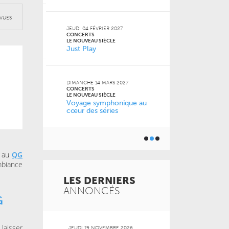
VUES
JEUDI 13 MAI 2
CONCERTS
JEUDI 04 FÉVRIER 2027
LE NOUVEAU SI
CONCERTS
cert
Musique de
LE NOUVEAU SIÈCLE
Just Play
les musicie
6
DIMANCHE 14 MARS 2027
CONCERTS
nce
LE NOUVEAU SIÈCLE
Voyage symphonique au
cœur des séries
f au
QG
mbiance
LES DERNIERS
ANNONCÉS
G
 laisser
 2026
JEUDI 19 NOVEMBRE 2026
MARDI 20 OCT