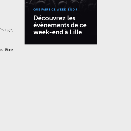
QUE FAIRE CE WEEK-END ?
Découvrez les
évènements de ce
érange,
week-end à Lille
s être