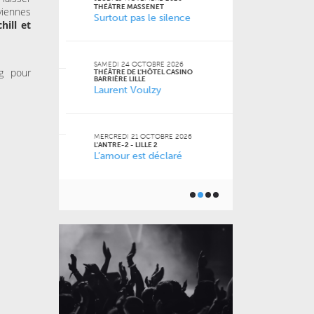
FACULTÉ DES S
THÉÂTRE MASSENET
viennes
JURIDIQUES, P
Surtout pas le silence
SOCIALES DE LI
chill et
Naz
 Jean-
SAMEDI 24 OCTOBRE 2026
ng pour
THÉÂTRE DE L'HÔTEL CASINO
VENDREDI 16 O
BARRIÈRE LILLE
LE GRAND SUD
Laurent Voulzy
 2026
Pourquoi m
m’a pas appr
MERCREDI 21 OCTOBRE 2026
L'ANTRE-2 - LILLE 2
L’amour est déclaré
JEUDI 15 OCTO
6
BU AGORA
Toutes les 
ner) à
géniales