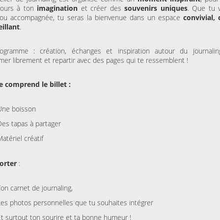
ESPACE AGORA (CENTRE
MAISON FOLIE MOULINS
 cours à ton
imagination
et créer des
souvenirs uniques
. Que tu 
CULTUREL)
Le Syndrome du
 ou accompagnée, tu seras la bienvenue dans un espace
Là-bas, le voyage
convivial, 
Spaghetti de la Cie Lolium
Goldman – Tribute
illant
.
Jacques Goldman
ogramme : création, échanges et inspiration autour du journali
imer librement et repartir avec des pages qui te ressemblent !
MERCREDI 04 NOVEMBRE
KINO CINÉ
Ulysse à Gaza
e comprend le billet :
Une boisson
SAMEDI 31 OCTOBRE 202
LA BULLE CAFÉ
Des tapas à partager
Skraeckoedlan (Sto
la Bulle Café
Matériel créatif
orter
:
Ton carnet de journaling,
Les photos personnelles que tu souhaites intégrer
Et surtout ton sourire et ta bonne humeur !