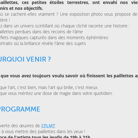
aillettes, ces petites étoiles terrestres, ont envahi nos vie
ESPACE AGORA (CENTRE
MAISON FOLIE MOULINS
CULTUREL)
irs et nos objectifs.
Le Syndrome du
Là-bas, le voyage
Spaghetti de la Cie Lolium
ù se cachent-elles vraiment ? Une exposition photo vous propose de
Goldman – Tribute
tère !
Jacques Goldman
z dans un univers scintillant où chaque cliché raconte une histoire :
illettes perdues dans des recoins de l'âme
eflets magiques capturés dans des moments éphémères
MERCREDI 04 NOVEMBRE
rtraits où la brillance révèle l'âme des sujets
KINO CINÉ
Ulysse à Gaza
RQUOI VENIR ?
SAMEDI 31 OCTOBRE 202
LA BULLE CAFÉ
 que vous avez toujours voulu savoir où finissent les paillettes a
Skraeckoedlan (Sto
la Bulle Café
ue l'art, c'est bien, mais l'art qui brille, c'est mieux.
que vous méritez une dose de magie dans votre quotidien.
 PROGRAMME
verte des œuvres de
CFLMT
 à vous mettre des paillettes dans les yeux !
ce de l'artiste tous les jeudis de 19h à 21h