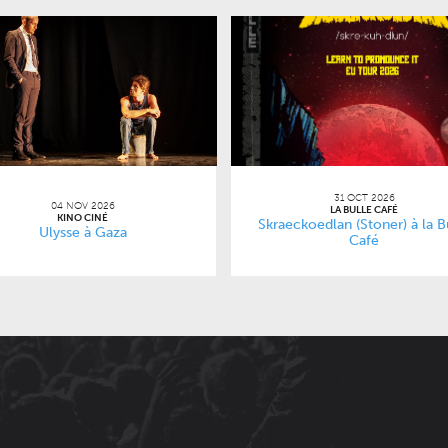
31 OCT 2026
04 NOV 2026
LA BULLE CAFÉ
KINO CINÉ
Skraeckoedlan (Stoner) à la B
Ulysse à Gaza
Café