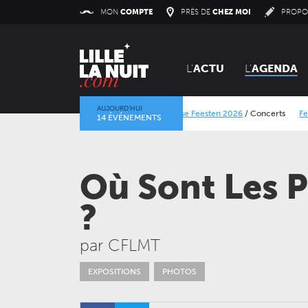
Panneau de gestion des cookies
MON
COMPTE
PRÈS DE
CHEZ MOI
PROPO
L'
ACTU
L'
AGENDA
AUJOURD’HUI
Lokerse Feesten 2026
/
Concerts
Festival Dran
14 ÉVÉNEMENTS
La mine dans l’objectif
/
Expositions
/
Centre Histor
Où Sont Les P
?
par CFLMT
VENDREDI 11 DÉCEMBRE 2026
EXPOSITIONS
PHOTOS
CONCERTS
LE NOUVEAU SIÈCLE
À la carte ! – Les 50 ans
de l’ONL