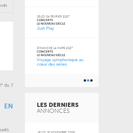
VUES
JEUDI 13 MAI 2
CONCERTS
JEUDI 04 FÉVRIER 2027
LE NOUVEAU SI
CONCERTS
cert
Musique de
LE NOUVEAU SIÈCLE
Just Play
les musicie
6
DIMANCHE 14 MARS 2027
CONCERTS
nce
LE NOUVEAU SIÈCLE
Voyage symphonique au
cœur des séries
?" du 7
LES DERNIERS
E EN
ANNONCÉS
ouvés.
 2026
JEUDI 19 NOVEMBRE 2026
MARDI 20 OCT