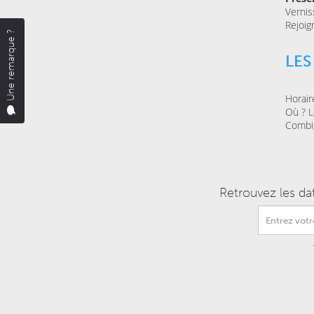
Vernis
Rejoig
Une remarque ?
LES
Horair
Où ? Le
Combie
Retrouvez les da