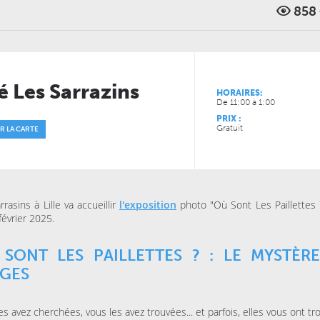
858
JEUDI 13 MAI 2027
JEUDI 29 OCTOBRE 2026
CONCERTS
CINÉMA
LE NOUVEAU SIÈCLE
LE NOUVEAU SIÈCLE
Musique de chambre avec
Coco, le ciné-con
les musiciens de l’ONL #4
é Les Sarrazins
HORAIRES:
De 11:00 à 1:00
JEUDI 19 NOVEMBRE 202
SPECTACLES
PRIX :
THÉÂTRE MASSENET
Gratuit
R LA CARTE
Surtout pas le sile
rrasins à Lille va accueillir
l'exposition
photo "Où Sont Les Paillettes 
février 2025.
SONT LES PAILLETTES ? : LE MYSTÈR
AGES
es avez cherchées, vous les avez trouvées... et parfois, elles vous ont tr
JEUDI 15 OCTOBRE 2026
VENDREDI 06 NOVEMBRE