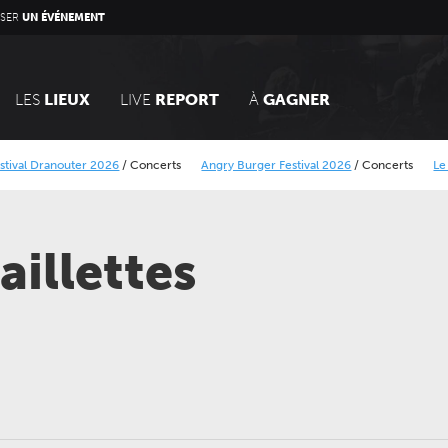
SER
UN ÉVÉNEMENT
LES
LIEUX
LIVE
REPORT
À
GAGNER
outer 2026
/
Concerts
Angry Burger Festival 2026
/
Concerts
Le Calais Stree
ique Minier
Alcatraz Festival 2026
/
Concerts
aillettes
LUNDI 05 AVRIL 2027
JEUDI 24 SEPTEMBRE 202
CONCERTS
CONCERTS
LE NOUVEAU SIÈCLE
LE NOUVEAU SIÈCLE
Récital de flûtes chinoises
Gala des trois chef