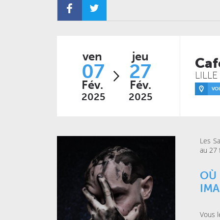
JEUDI 04 FÉVRIER 2027
CONCERTS
LE NOUVEAU SIÈCLE
Just Play
ven
jeu
Caf
07
27
LILLE
DIMANCHE 14 MARS 2027
Fév.
Fév.
CONCERTS
VOI
LE NOUVEAU SIÈCLE
2025
2025
Voyage symphonique au
cœur des séries
Les Sa
au 27 
OÙ 
IM
Vous l
MARDI 20 OCTOBRE 2026