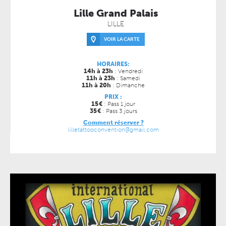
Lille Grand Palais
LILLE
VOIR LA CARTE
HORAIRES:
14h à 23h
: Vendredi
11h à 23h
: Samedi
11h à 20h
: Dimanche
PRIX :
15
€
: Pass 1 jour
35
€
: Pass 3 jours
Comment réserver ?
lilletattooconvention@gmail.com