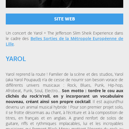
SITE WEB
Un concert de Yarol + The Jefferson Slim Sheik Experience dans
le cadre des
Belles Sorties de la Métropole Européenne de
Lille
.
YAROL
Yarol reprend la route ! Familier de la scène et des studios, Yarol
(aka Yarol Poupaud) n’a de cesse de nourrir son besoin vorace de
différents univers musicaux : Rock, Blues, Punk, Hip-hop,
Afrobeat, Funk, Soul, Electro…
Son motto : tordre le cou aux
clichés du rock’n’roll, en y incorporant un vocabulaire
nouveau, créant ainsi son propre cocktail
. Il est aujourd’hui
devenu un animal musical hybride ! Pour son premier projet solo,
il se frotte désormais au chant, à l’écriture et à la composition de
titres, en français et en anglais. A grand renfort de solos de
guitare, riffs et rythmiques implacables, lui et les incroyables
musiciens qui forment Black Minou mettent l’énergie du rock au