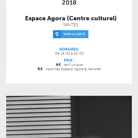
2018
Espace Agora (Centre culturel)
SANTES
VOIR LA CARTE
HORAIRES:
De 19:00 à 22:00
PRIX :
4
€
: tarif unique
0
€
: Abonnés Espace Agora & Aéronef