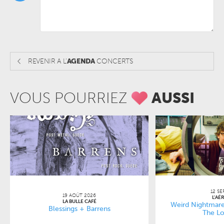
REVENIR A L'
AGENDA
CONCERTS
VOUS POURRIEZ
AUSSI
12 SE
19 AOÛT 2026
L'AÉ
LA BULLE CAFÉ
Weird Nightmare
Blessings + Barrens
The Lo