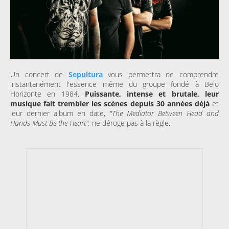
Un concert de
Sepultura
vous permettra de comprendre
instantanément l'essence même du groupe fondé à Belo
Horizonte en 1984.
Puissante, intense et brutale, leur
musique fait trembler les scènes depuis 30 années déjà
et
leur dernier album en date,
"The Mediator Between Head and
Hands Must Be the Heart",
ne déroge pas à la règle.