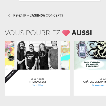
REVENIR A L'
AGENDA
CONCERTS
VOUS POURRIEZ
AUSSI
COMPLET
01 SEP 2026
12 SE
THE BLACK LAB
CHÂTEAU DE LA PR
Soulfly
Raismes 