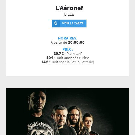
L'Aéronef
LILLE
VOIR LA CARTE
HORAIRES:
À partir de
20:00:00
PRIX :
20.7
€
: Plein tarif
10
€
: Tarif abonnés E-First
14
€
: Tarif spécial (cf. billetterie)