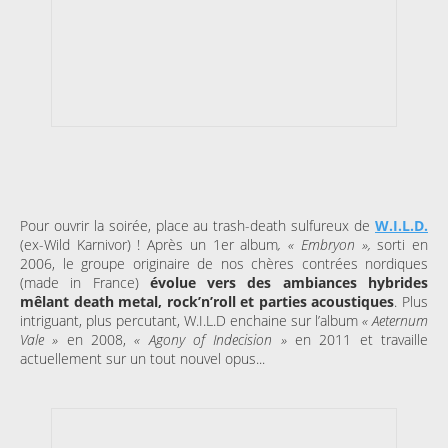
Pour ouvrir la soirée, place au trash-death sulfureux de
W.I.L.D.
(ex-Wild Karnivor) ! Après un 1er album
, « Embryon »,
sorti en
2006, le groupe originaire de nos chères contrées nordiques
(made in France)
évolue vers des ambiances hybrides
mêlant death metal, rock’n’roll et parties acoustiques
. Plus
intriguant, plus percutant, W.I.L.D enchaine sur l’album
« Aeternum
Vale »
en 2008,
« Agony of Indecision »
en 2011 et travaille
actuellement sur un tout nouvel opus...