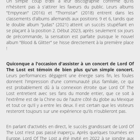
Un simple coup d'œil à leur discographie confirme qu'ils
n'hésitent pas à s'attirer les faveurs du public. Leurs albums
"Empyrean" (2016) et "Thornstar" (2018) entrent dans les
classements d'albums allemands aux positions 9 et 6, tandis que
le double album "Judas" (2021) atteint un succès stupéfiant en
se plaçant à la position 2. Début 2023, après seulement six jours
de précommande, la sensation est parfaite puisque le nouvel
album "Blood & Glitter" se hisse directement à la première place
!
Quiconque a l'occasion d'assister à un concert de Lord Of
The Lost est témoin de bien plus qu'un simple concert.
Leurs performances dégagent une énergie sans fin, les foules
donnent l'impression d'une communauté plus familiale, ce qui
est probablement dû à la connexion étroite que Lord Of The
Lost entretient avec ses fans du monde entier, que ce soit à
l'extrême est de la Chine ou de l'autre côté du globe au Mexique
et tout ce qu'il y a entre les deux. Il est certain que les visiteurs
resteront toujours sur une expérience qu'ils n'oublieront pas.
En parlant d'activités en direct, le succès grandissant de Lord Of
The Lost n'est pas passé inaperçu. Après quelques tournées en
Europe, Lord Of The Lost a été invité en 2022 à se joindre aux