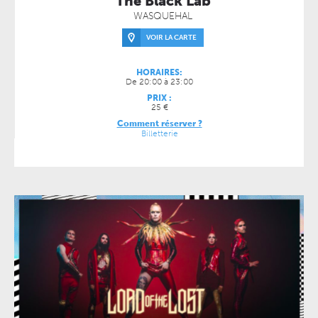
The Black Lab
WASQUEHAL
VOIR LA CARTE
HORAIRES:
De 20:00 à 23:00
PRIX :
25 €
Comment réserver ?
Billetterie