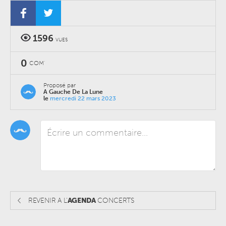
1596
VUES
0
COM'
Proposé par
A Gauche De La Lune
le
mercredi 22 mars 2023
REVENIR A L'
AGENDA
CONCERTS