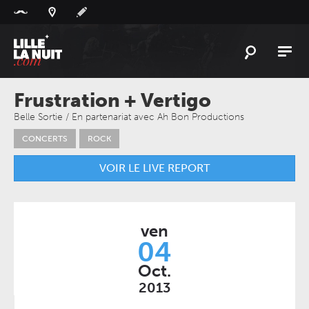
Panneau de gestion des cookies
L'
ACTU
Frustration + Vertigo
L'
AGENDA
Belle Sortie / En partenariat avec Ah Bon Productions
CONCERTS
ROCK
LES
LIEUX
LIVE
REPORT
VOIR LE LIVE REPORT
À
GAGNER
PLAYLIST
ven
LILLELANUIT
04
Oct.
2013