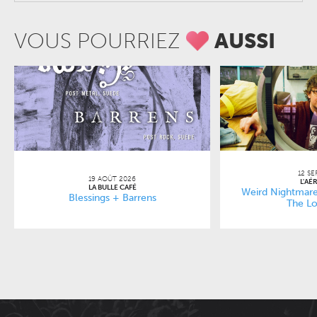
VOUS POURRIEZ
AUSSI
12 SE
19 AOÛT 2026
L'AÉ
LA BULLE CAFÉ
Weird Nightmare
Blessings + Barrens
The Lo