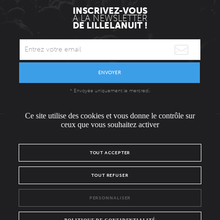
INSCRIVEZ-VOUS
À LA NEWSLETTER
DE LILLELANUIT !
ENVOYER
* Envoyée uniquement le mercredi.
Ce site utilise des cookies et vous donne le contrôle sur
ceux que vous souhaitez activer
L'ÉQUIPE
CONTACT / PRESSE
NOUS REJOINDRE
TOUT ACCEPTER
MENTIONS LÉGALES
POLITIQUE DE CONFIDENTIALITÉ
TOUT REFUSER
NOUS SUIVRE SUR :
PERSONNALISER
Facebook
Instagram