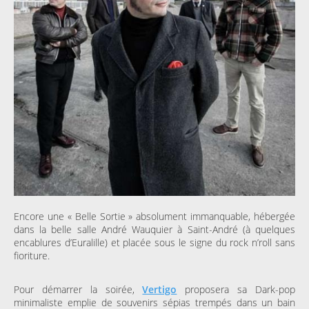
Encore une « Belle Sortie » absolument immanquable, hébergée
dans la belle salle André Wauquier à Saint-André (à quelques
encablures d’Euralille) et placée sous le signe du rock n’roll sans
fioriture.
Pour démarrer la soirée,
Vertigo
proposera sa Dark-pop
minimaliste emplie de souvenirs sépias trempés dans un bain