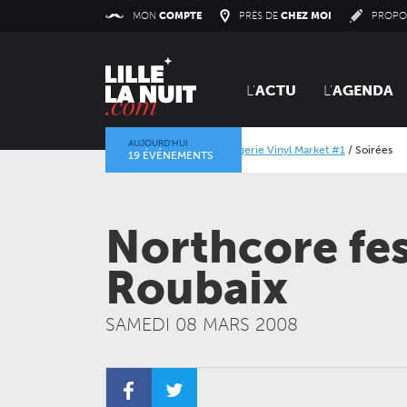
Panneau de gestion des cookies
MON
COMPTE
PRÈS DE
CHEZ MOI
PROPO
L'
ACTU
L'
AGENDA
AUJOURD’HUI
Orangerie Vinyl Market #1
/
Soirées
Alcatraz Festival 2026
19 ÉVÉNEMENTS
La mine dans l’objectif
/
Expositions
/
Centre Historique Minier
Northcore fes
Roubaix
SAMEDI 08 MARS 2008