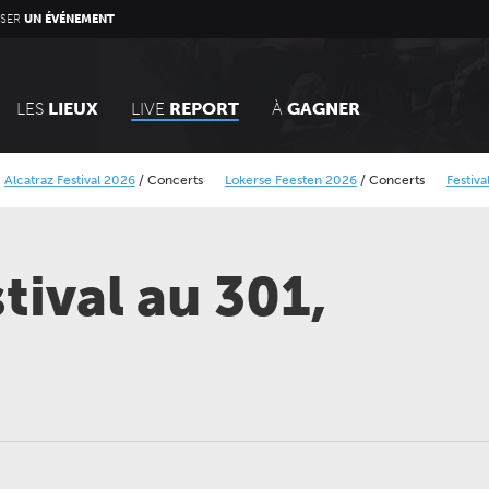
SER
UN ÉVÉNEMENT
LES
LIEUX
LIVE
REPORT
À
GAGNER
/
Concerts
Lokerse Feesten 2026
/
Concerts
Festival Dranouter 2026
/
Con
BB Rock festival 2026
/
Concerts
tival au 301,