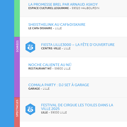
LA PROMESSE BREL PAR ARNAUD ASKOY
ESPACE CULTUREL LEQUIMME
-
59320 HAUBOURDIN
SHEISTHELINK AU CAF&DISKAIRE
LE CAF& DISKAIRE
-
LILLE
SOIRÉES
FIESTA LILLE3000 – LA FÊTE D’OUVERTURE
CENTRE-VILLE
-
LILLE
NOCHE CALIENTE AU NŪ
RESTAURANT NŪ
-
59800 LILLE
COMALA PARTY : DJ SET À GARAGE
GARAGE
-
LILLE
SPECTACLES
FESTIVAL DE CIRQUE LES TOILES DANS LA
VILLE 2025
LILLE
-
59000 LILLE