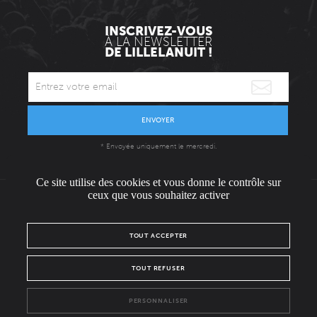
INSCRIVEZ-VOUS
À LA NEWSLETTER
DE LILLELANUIT !
ENVOYER
* Envoyée uniquement le mercredi.
Ce site utilise des cookies et vous donne le contrôle sur
ceux que vous souhaitez activer
L'ÉQUIPE
CONTACT / PRESSE
NOUS REJOINDRE
TOUT ACCEPTER
MENTIONS LÉGALES
POLITIQUE DE CONFIDENTIALITÉ
TOUT REFUSER
NOUS SUIVRE SUR :
PERSONNALISER
Facebook
Instagram