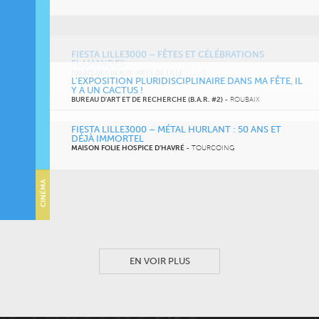
FIESTA LILLE3000 – FÊTES ET CÉLÉBRATIONS
FLAMANDES
PALAIS DES BEAUX-ARTS DE LILLE
-
LILLE
L’EXPOSITION PLURIDISCIPLINAIRE DANS MA FÊTE, IL
Y A UN CACTUS !
BUREAU D'ART ET DE RECHERCHE (B.A.R. #2)
-
ROUBAIX
FIESTA LILLE3000 – MÉTAL HURLANT : 50 ANS ET
DÉJÀ IMMORTEL
MAISON FOLIE HOSPICE D’HAVRÉ
-
TOURCOING
CINÉMA
WHIPLASH EN CINÉ-CONCERT
LILLE GRAND PALAIS
-
LILLE
EN VOIR PLUS