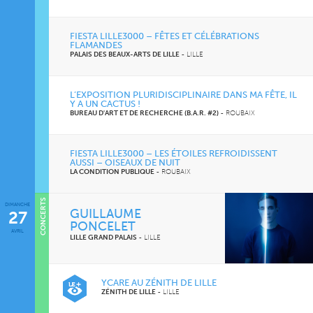
FIESTA LILLE3000 – FÊTES ET CÉLÉBRATIONS
FLAMANDES
PALAIS DES BEAUX-ARTS DE LILLE
-
LILLE
L’EXPOSITION PLURIDISCIPLINAIRE DANS MA FÊTE, IL
Y A UN CACTUS !
BUREAU D'ART ET DE RECHERCHE (B.A.R. #2)
-
ROUBAIX
FIESTA LILLE3000 – LES ÉTOILES REFROIDISSENT
AUSSI – OISEAUX DE NUIT
LA CONDITION PUBLIQUE
-
ROUBAIX
CONCERTS
DIMANCHE
CINÉMA
GUILLAUME
27
PONCELET
AVRIL
LILLE GRAND PALAIS
-
LILLE
YCARE AU ZÉNITH DE LILLE
ZÉNITH DE LILLE
-
LILLE