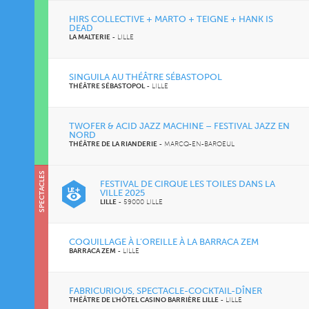
HIRS COLLECTIVE + MARTO + TEIGNE + HANK IS
DEAD
LA MALTERIE
-
LILLE
SINGUILA AU THÉÂTRE SÉBASTOPOL
THÉÂTRE SÉBASTOPOL
-
LILLE
TWOFER & ACID JAZZ MACHINE – FESTIVAL JAZZ EN
NORD
THÉÂTRE DE LA RIANDERIE
-
MARCQ-EN-BAROEUL
SPECTACLES
SOIRÉES
FESTIVAL DE CIRQUE LES TOILES DANS LA
VILLE 2025
LILLE
-
59000 LILLE
COQUILLAGE À L’OREILLE À LA BARRACA ZEM
BARRACA ZEM
-
LILLE
FABRICURIOUS, SPECTACLE-COCKTAIL-DÎNER
THÉÂTRE DE L'HÔTEL CASINO BARRIÈRE LILLE
-
LILLE