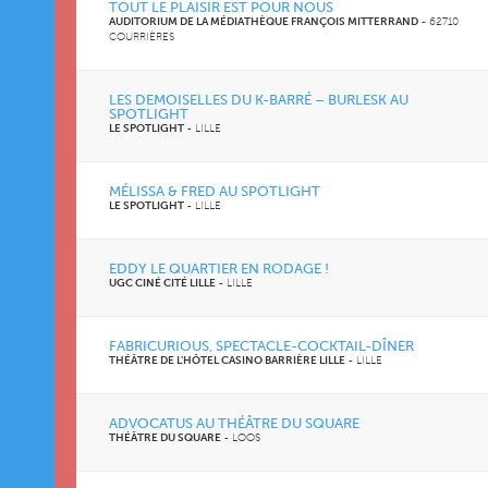
TOUT LE PLAISIR EST POUR NOUS
AUDITORIUM DE LA MÉDIATHÈQUE FRANÇOIS MITTERRAND
-
62710
COURRIÈRES
LES DEMOISELLES DU K-BARRÉ – BURLESK AU
SPOTLIGHT
LE SPOTLIGHT
-
LILLE
MÉLISSA & FRED AU SPOTLIGHT
LE SPOTLIGHT
-
LILLE
EDDY LE QUARTIER EN RODAGE !
UGC CINÉ CITÉ LILLE
-
LILLE
FABRICURIOUS, SPECTACLE-COCKTAIL-DÎNER
THÉÂTRE DE L'HÔTEL CASINO BARRIÈRE LILLE
-
LILLE
ADVOCATUS AU THÉÂTRE DU SQUARE
THÉÂTRE DU SQUARE
-
LOOS