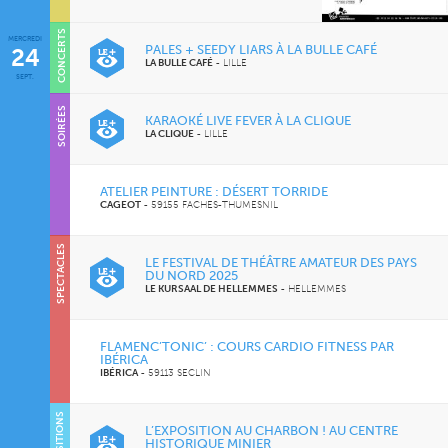
CONCERTS
MERCREDI
PALES + SEEDY LIARS À LA BULLE CAFÉ
24
LA BULLE CAFÉ
-
LILLE
SEPT.
SOIRÉES
KARAOKÉ LIVE FEVER À LA CLIQUE
LA CLIQUE
-
LILLE
ATELIER PEINTURE : DÉSERT TORRIDE
CAGEOT
-
59155 FACHES-THUMESNIL
SPECTACLES
LE FESTIVAL DE THÉÂTRE AMATEUR DES PAYS
DU NORD 2025
LE KURSAAL DE HELLEMMES
-
HELLEMMES
FLAMENC’TONIC’ : COURS CARDIO FITNESS PAR
IBÉRICA
IBÉRICA
-
59113 SECLIN
EXPOSITIONS
L’EXPOSITION AU CHARBON ! AU CENTRE
HISTORIQUE MINIER