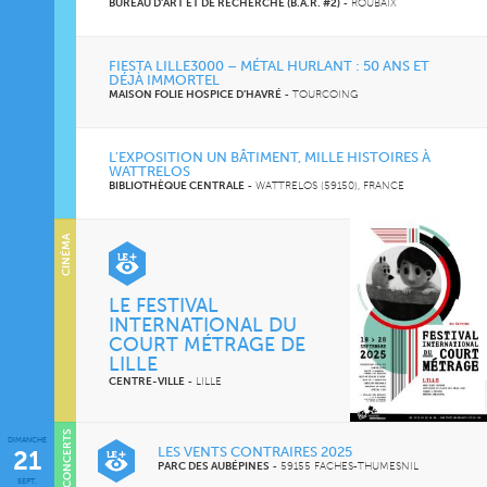
BUREAU D'ART ET DE RECHERCHE (B.A.R. #2)
-
ROUBAIX
FIESTA LILLE3000 – MÉTAL HURLANT : 50 ANS ET
DÉJÀ IMMORTEL
MAISON FOLIE HOSPICE D’HAVRÉ
-
TOURCOING
L’EXPOSITION UN BÂTIMENT, MILLE HISTOIRES À
WATTRELOS
BIBLIOTHÈQUE CENTRALE
-
WATTRELOS (59150), FRANCE
CINÉMA
LE FESTIVAL
INTERNATIONAL DU
COURT MÉTRAGE DE
LILLE
CENTRE-VILLE
-
LILLE
CONCERTS
DIMANCHE
LES VENTS CONTRAIRES 2025
21
PARC DES AUBÉPINES
-
59155 FACHES-THUMESNIL
SEPT.