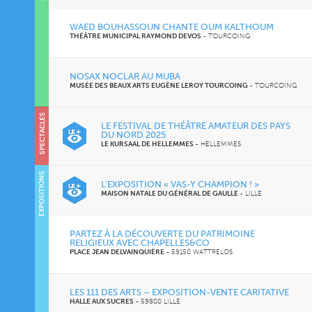
WAED BOUHASSOUN CHANTE OUM KALTHOUM
THÉÂTRE MUNICIPAL RAYMOND DEVOS
-
TOURCOING
NOSAX NOCLAR AU MUBA
MUSÉE DES BEAUX ARTS EUGÈNE LEROY TOURCOING
-
TOURCOING
SPECTACLES
SOIRÉES
LE FESTIVAL DE THÉÂTRE AMATEUR DES PAYS
DU NORD 2025
LE KURSAAL DE HELLEMMES
-
HELLEMMES
EXPOSITIONS
L’EXPOSITION « VAS-Y CHAMPION ! »
MAISON NATALE DU GÉNÉRAL DE GAULLE
-
LILLE
PARTEZ À LA DÉCOUVERTE DU PATRIMOINE
RELIGIEUX AVEC CHAPELLES&CO
PLACE JEAN DELVAINQUIÈRE
-
59150 WATTRELOS
LES 111 DES ARTS – EXPOSITION-VENTE CARITATIVE
HALLE AUX SUCRES
-
59800 LILLE