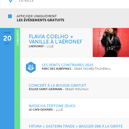
AFFICHER UNIQUEMENT
LES ÉVÉNEMENTS GRATUITS
CONCERTS
SAMEDI
FLAVIA COELHO +
20
VANILLE À L’AÉRONEF
SEPT.
L'AÉRONEF
-
LILLE
LES VENTS CONTRAIRES 2025
PARC DES AUBÉPINES
-
59155 FACHES-THUMESNIL
CONCERT À LA BOUGIE GRATUIT
ÉGLISE SAINT-GERMAIN
-
59420 MOUVAUX
NATACHA TERTONE (DUO)
LE CAF& DISKAIRE
-
LILLE
FÁTIMA + EASTERN TRADE + BAGGER 288 À LA GRIFFE