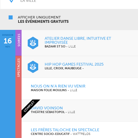
AFFICHER UNIQUEMENT
LES ÉVÉNEMENTS GRATUITS
CONCERTS
DIMANCHE
SOIRÉES
ATELIER DANSE LIBRE, INTUITIVE ET
16
IMPROVISÉE
BAZAAR ST SO
-
LILLE
NOV.
SPECTACLES
HIP HOP GAMES FESTIVAL 2025
LILLE, CROIX, MAUBEUGE
-
NOUS ON N’A RIEN VU VENIR
MAISON FOLIE MOULINS
-
LILLE
COMPLET
DAVID VOINSON
THÉÂTRE SÉBASTOPOL
-
LILLE
LES FRÈRES TALOCHE EN SPECTACLE
CENTRE SOCIO-EDUCATIF
-
WATTRELOS