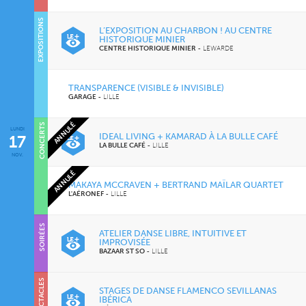
EXPOSITIONS
L’EXPOSITION AU CHARBON ! AU CENTRE
HISTORIQUE MINIER
CENTRE HISTORIQUE MINIER
-
LEWARDE
TRANSPARENCE (VISIBLE & INVISIBLE)
GARAGE
-
LILLE
ANNULÉ
CONCERTS
LUNDI
CINÉMA
IDEAL LIVING + KAMARAD À LA BULLE CAFÉ
17
LA BULLE CAFÉ
-
LILLE
NOV.
ANNULÉ
MAKAYA MCCRAVEN + BERTRAND MAÏLAR QUARTET
L'AÉRONEF
-
LILLE
SOIRÉES
ATELIER DANSE LIBRE, INTUITIVE ET
IMPROVISÉE
BAZAAR ST SO
-
LILLE
SPECTACLES
STAGES DE DANSE FLAMENCO SEVILLANAS
IBÉRICA