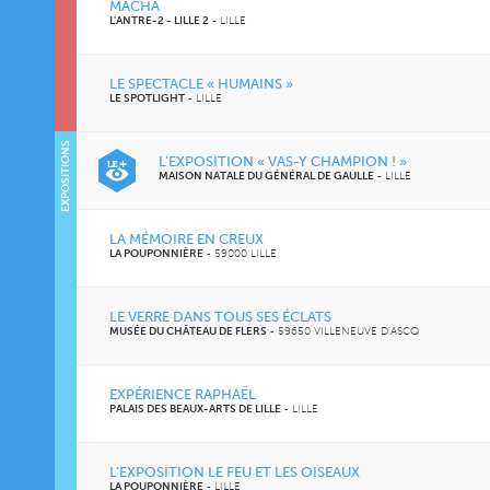
MACHA
L'ANTRE-2 - LILLE 2
-
LILLE
LE SPECTACLE « HUMAINS »
LE SPOTLIGHT
-
LILLE
EXPOSITIONS
L’EXPOSITION « VAS-Y CHAMPION ! »
MAISON NATALE DU GÉNÉRAL DE GAULLE
-
LILLE
LA MÉMOIRE EN CREUX
LA POUPONNIÈRE
-
59000 LILLE
LE VERRE DANS TOUS SES ÉCLATS
MUSÉE DU CHÂTEAU DE FLERS
-
59650 VILLENEUVE D'ASCQ
EXPÉRIENCE RAPHAËL
PALAIS DES BEAUX-ARTS DE LILLE
-
LILLE
L’EXPOSITION LE FEU ET LES OISEAUX
LA POUPONNIÈRE
-
LILLE