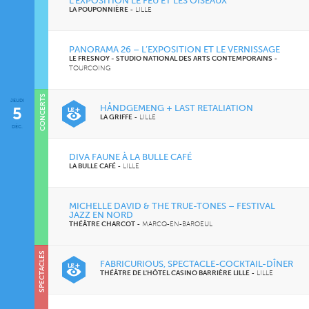
L’EXPOSITION LE FEU ET LES OISEAUX
LA POUPONNIÈRE
-
LILLE
PANORAMA 26 – L’EXPOSITION ET LE VERNISSAGE
LE FRESNOY - STUDIO NATIONAL DES ARTS CONTEMPORAINS
-
TOURCOING
CONCERTS
JEUDI
CINÉMA
HÅNDGEMENG + LAST RETALIATION
5
LA GRIFFE
-
LILLE
DÉC.
DIVA FAUNE À LA BULLE CAFÉ
LA BULLE CAFÉ
-
LILLE
MICHELLE DAVID & THE TRUE-TONES – FESTIVAL
JAZZ EN NORD
THÉÂTRE CHARCOT
-
MARCQ-EN-BAROEUL
SPECTACLES
SOIRÉES
FABRICURIOUS, SPECTACLE-COCKTAIL-DÎNER
THÉÂTRE DE L'HÔTEL CASINO BARRIÈRE LILLE
-
LILLE