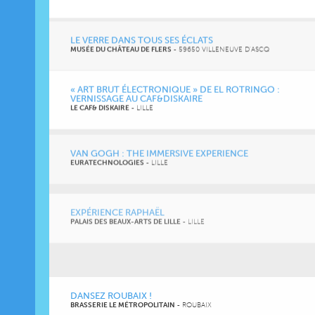
LE VERRE DANS TOUS SES ÉCLATS
MUSÉE DU CHÂTEAU DE FLERS
-
59650 VILLENEUVE D'ASCQ
« ART BRUT ÉLECTRONIQUE » DE EL ROTRINGO :
VERNISSAGE AU CAF&DISKAIRE
LE CAF& DISKAIRE
-
LILLE
VAN GOGH : THE IMMERSIVE EXPERIENCE
EURATECHNOLOGIES
-
LILLE
EXPÉRIENCE RAPHAËL
PALAIS DES BEAUX-ARTS DE LILLE
-
LILLE
L’EXPOSITION LE FEU ET LES OISEAUX
LA POUPONNIÈRE
-
LILLE
DANSEZ ROUBAIX !
BRASSERIE LE MÉTROPOLITAIN
-
ROUBAIX