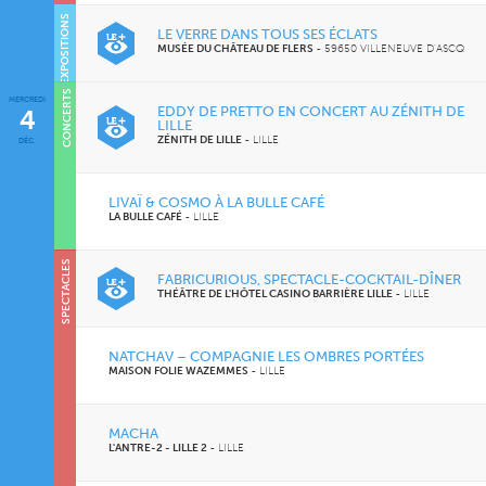
EXPOSITIONS
LE VERRE DANS TOUS SES ÉCLATS
MUSÉE DU CHÂTEAU DE FLERS
-
59650 VILLENEUVE D'ASCQ
CONCERTS
MERCREDI
CINÉMA
EDDY DE PRETTO EN CONCERT AU ZÉNITH DE
4
LILLE
ZÉNITH DE LILLE
-
LILLE
DÉC.
LIVAÏ & COSMO À LA BULLE CAFÉ
LA BULLE CAFÉ
-
LILLE
SPECTACLES
SOIRÉES
FABRICURIOUS, SPECTACLE-COCKTAIL-DÎNER
THÉÂTRE DE L'HÔTEL CASINO BARRIÈRE LILLE
-
LILLE
NATCHAV – COMPAGNIE LES OMBRES PORTÉES
MAISON FOLIE WAZEMMES
-
LILLE
MACHA
L'ANTRE-2 - LILLE 2
-
LILLE