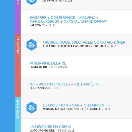
LE TRIPOSTAL
-
LILLE
BAGARRE + DOMBRANCE + MALVINA +
MARGAUX59000 + CRYSTAL CHARDONNAY
L'AÉRONEF
-
LILLE
SPECTACLES
FABRICURIOUS, SPECTACLE-COCKTAIL-DÎNER
THÉÂTRE DE L'HÔTEL CASINO BARRIÈRE LILLE
-
LILLE
PHILIPPINE DELAIRE
LA SUCRERIE
-
1300 WAVRE
NOS VIES INACHEVÉES – CIE BARBÈS 35
LE GRAND SUD
-
LILLE
EXPOSITIONS
L’EXPOSITION « VAS-Y CHAMPION ! »
MAISON NATALE DU GÉNÉRAL DE GAULLE
-
LILLE
LA MÉMOIRE EN CREUX
LA POUPONNIÈRE
-
59000 LILLE