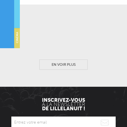
PANORAMA 26 – L’EXPOSITION ET LE VERNISSAGE
LE FRESNOY - STUDIO NATIONAL DES ARTS CONTEMPORAINS
-
TOURCOING
CINÉMA
LILLE ET IMAGES : 70 ANS D’ARCHIVES
L'HYBRIDE
-
LILLE
EN VOIR PLUS
INSCRIVEZ-VOUS
À LA NEWSLETTER
DE LILLELANUIT !