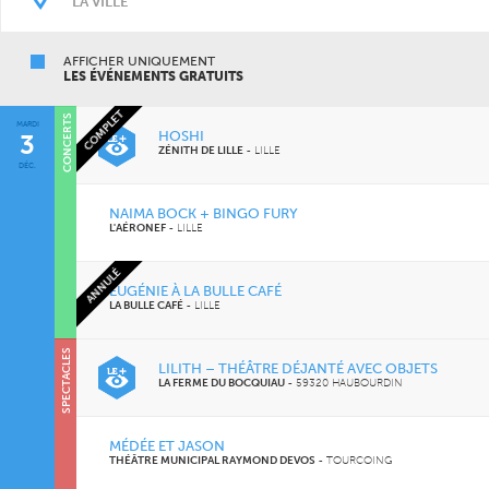
AFFICHER UNIQUEMENT
LES ÉVÉNEMENTS GRATUITS
COMPLET
CONCERTS
MARDI
HOSHI
3
ZÉNITH DE LILLE
-
LILLE
DÉC.
NAIMA BOCK + BINGO FURY
L'AÉRONEF
-
LILLE
ANNULÉ
EUGÉNIE À LA BULLE CAFÉ
LA BULLE CAFÉ
-
LILLE
SPECTACLES
SOIRÉES
LILITH – THÉÂTRE DÉJANTÉ AVEC OBJETS
LA FERME DU BOCQUIAU
-
59320 HAUBOURDIN
MÉDÉE ET JASON
THÉÂTRE MUNICIPAL RAYMOND DEVOS
-
TOURCOING