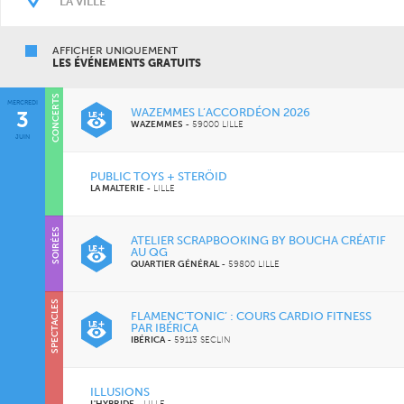
AFFICHER UNIQUEMENT
LES ÉVÉNEMENTS GRATUITS
CONCERTS
MERCREDI
WAZEMMES L’ACCORDÉON 2026
3
WAZEMMES
-
59000 LILLE
JUIN
PUBLIC TOYS + STERÖID
LA MALTERIE
-
LILLE
SOIRÉES
ATELIER SCRAPBOOKING BY BOUCHA CRÉATIF
AU QG
QUARTIER GÉNÉRAL
-
59800 LILLE
SPECTACLES
FLAMENC’TONIC’ : COURS CARDIO FITNESS
PAR IBÉRICA
IBÉRICA
-
59113 SECLIN
ILLUSIONS
L'HYBRIDE
-
LILLE