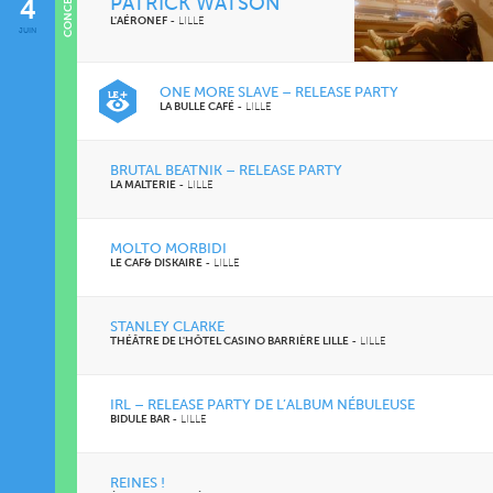
CONCERTS
PATRICK WATSON
4
L'AÉRONEF
-
LILLE
JUIN
ONE MORE SLAVE – RELEASE PARTY
LA BULLE CAFÉ
-
LILLE
BRUTAL BEATNIK – RELEASE PARTY
LA MALTERIE
-
LILLE
MOLTO MORBIDI
LE CAF& DISKAIRE
-
LILLE
STANLEY CLARKE
THÉÂTRE DE L'HÔTEL CASINO BARRIÈRE LILLE
-
LILLE
IRL – RELEASE PARTY DE L’ALBUM NÉBULEUSE
BIDULE BAR
-
LILLE
REINES !