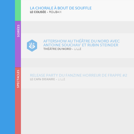
LA CHORALE À BOUT DE SOUFFLE
LE COLISÉE
-
ROUBAIX
SOIRÉES
AFTERSHOW AU THÉÂTRE DU NORD AVEC
ANTOINE SOUCHAV’ ET RUBIN STEINDER
THÉÂTRE DU NORD
-
LILLE
RELEASE PARTY DU FANZINE HORREUR DE FRAPPE #2
LE CAF& DISKAIRE
-
LILLE
SPECTACLES
LATITUDES CONTEMPORAINES 2026
MÉTROPOLE LILLOISE
-
LILLE
BRANCHEZ ! – JOHNNY & WALLACE
ESPACE BOULINGUEZ
-
59 134 LE MAISNIL
LORENZACCIO
THÉÂTRE DU NORD
-
LILLE