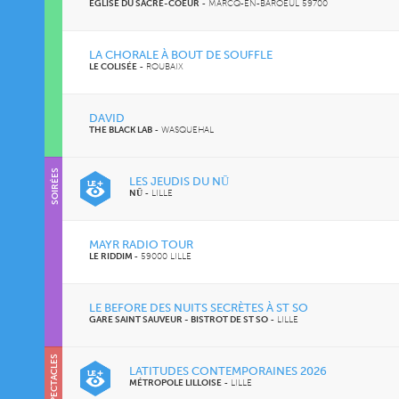
ÉGLISE DU SACRÉ-COEUR
-
MARCQ-EN-BAROEUL 59700
LA CHORALE À BOUT DE SOUFFLE
LE COLISÉE
-
ROUBAIX
DAVID
THE BLACK LAB
-
WASQUEHAL
SOIRÉES
LES JEUDIS DU NŪ
NŪ
-
LILLE
MAYR RADIO TOUR
LE RIDDIM
-
59000 LILLE
LE BEFORE DES NUITS SECRÈTES À ST SO
GARE SAINT SAUVEUR - BISTROT DE ST SO
-
LILLE
SPECTACLES
LATITUDES CONTEMPORAINES 2026
MÉTROPOLE LILLOISE
-
LILLE