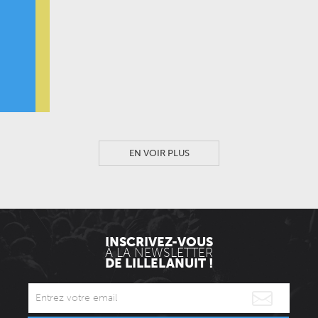
THÉÂTRE DU COLISÉE
-
LENS
FESTIVAL CINECOMEDIES – COMPÉTITION DE
COURTS-MÉTRAGES
THÉÂTRE DU COLISÉE
-
LENS
FESTIVAL TRAITEMENTS CROISÉS 2026
CINÉMA L'UNIVERS
-
LILLE
SOIRÉE DÉBORDEMENTS : LA VIE PLUS BELLE
EN VOIR PLUS
L'HYBRIDE
-
LILLE
INSCRIVEZ-VOUS
À LA NEWSLETTER
DE LILLELANUIT !