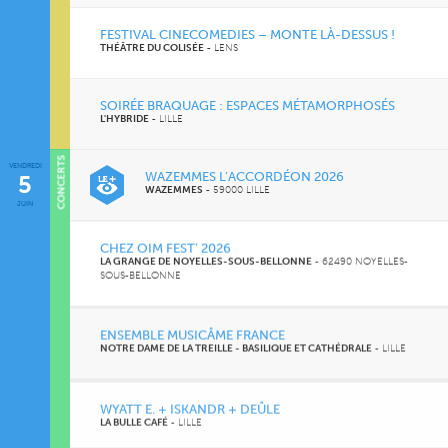
FESTIVAL CINECOMEDIES – MONTE LÀ-DESSUS !
THÉÂTRE DU COLISÉE
-
LENS
SOIRÉE BRAQUAGE : ESPACES MÉTAMORPHOSÉS
L'HYBRIDE
-
LILLE
CONCERTS
VENDREDI
WAZEMMES L’ACCORDÉON 2026
5
WAZEMMES
-
59000 LILLE
JUIN
CHEZ OIM FEST’ 2026
LA GRANGE DE NOYELLES-SOUS-BELLONNE
-
62490 NOYELLES-
SOUS-BELLONNE
ENSEMBLE MUSICÂME FRANCE
NOTRE DAME DE LA TREILLE - BASILIQUE ET CATHÉDRALE
-
LILLE
WYATT E. + ISKANDR + DEÛLE
LA BULLE CAFÉ
-
LILLE