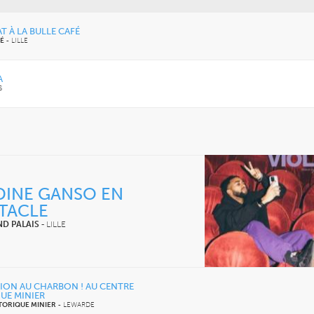
T À LA BULLE CAFÉ
FÉ
-
LILLE
A
S
INE GANSO EN
TACLE
ND PALAIS
-
LILLE
TION AU CHARBON ! AU CENTRE
DIMANCHE 14 MARS 2027
JEUDI 24 SEPTEMBRE 202
UE MINIER
CONCERTS
CONCERTS
LE NOUVEAU SIÈCLE
LE NOUVEAU SIÈCLE
TORIQUE MINIER
-
LEWARDE