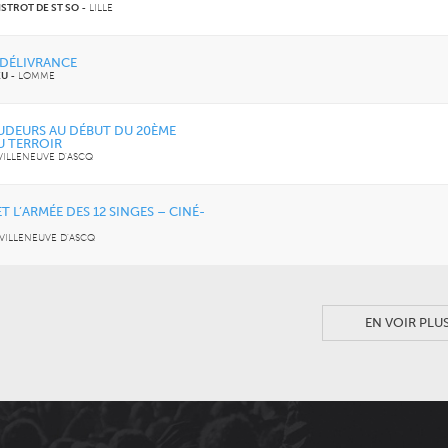
ISTROT DE ST SO
-
LILLE
– DÉLIVRANCE
EU
-
LOMME
UDEURS AU DÉBUT DU 20ÈME
U TERROIR
VILLENEUVE D'ASCQ
ET L’ARMÉE DES 12 SINGES – CINÉ-
VILLENEUVE D'ASCQ
EN VOIR PLU