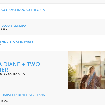
Voyage symphonique au
Gala des trois chef
cœur des séries
– POM POM PIDOU AU TRIPOSTAL
VENDREDI 11 DÉCEMBRE 
CONCERTS
LUNDI 05 AVRIL 2027
LE NOUVEAU SIÈCLE
CONCERTS
À la carte ! – Les 5
LE NOUVEAU SIÈCLE
– FUEGO Y VENENO
Récital de flûtes chinoises
de l’ONL
-
LILLE
– THE DISTORTED PARTY
JEUDI 13 MAI 2027
JEUDI 04 FÉVRIER 2027
LLE
CONCERTS
CONCERTS
LE NOUVEAU SIÈCLE
LE NOUVEAU SIÈCLE
Musique de chambre avec
Just Play
les musiciens de l’ONL #4
A DIANE + TWO
NER
 MIX
-
TOURCOING
E DANSE FLAMENCO SEVILLANAS
113 SECLIN