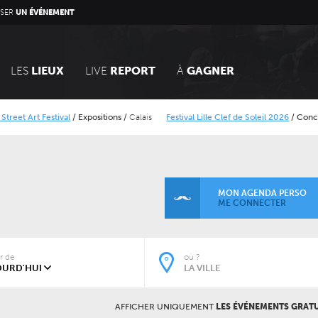
SER
UN ÉVÉNEMENT
LES
LIEUX
LIVE
REPORT
À
GAGNER
 Art Festival
/
Expositions
/
Calais
Festival Lille Clef de Soleil 2026
/
Concerts
/
que Minier
Alcatraz Festival 2026
/
Concerts
MON AGENDA PERSO
ME CONNECTER
ir de
où ?
AFFICHER UNIQUEMENT
LES ÉVÉNEMENTS GRATU