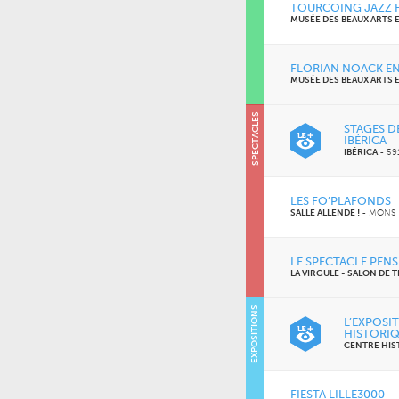
TOURCOING JAZZ F
MUSÉE DES BEAUX ARTS
FLORIAN NOACK E
MUSÉE DES BEAUX ARTS
SPECTACLES
SOIRÉES
STAGES D
IBÉRICA
IBÉRICA
-
59
LES FO’PLAFONDS
SALLE ALLENDE !
-
MONS 
LE SPECTACLE PENS
LA VIRGULE - SALON DE 
EXPOSITIONS
L’EXPOSI
HISTORIQ
CENTRE HIS
FIESTA LILLE3000 –