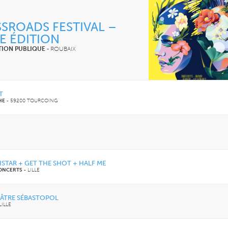
SROADS FESTIVAL –
0E ÉDITION
TION PUBLIQUE
-
ROUBAIX
T
HE
-
59200 TOURCOING
STAR + GET THE SHOT + HALF ME
CONCERTS
-
LILLE
ÉÂTRE SÉBASTOPOL
LILLE