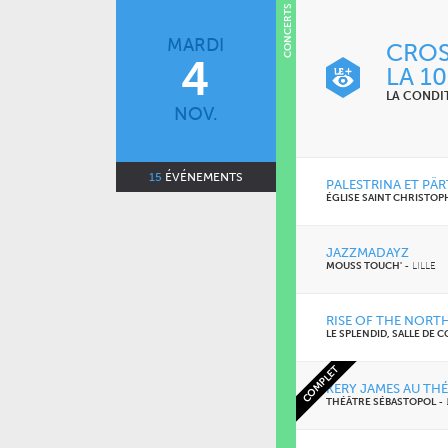
CONCERTS
MARDI
CROS
4
LA 1
LA CONDI
NOV.
15
ÉVÉNEMENTS
PALESTRINA ET PÄR
ÉGLISE SAINT CHRISTOP
JAZZMADAYZ
MOUSS TOUCH'
-
LILLE
RISE OF THE NORTH
LE SPLENDID, SALLE DE 
COMPLET
KERY JAMES AU TH
THÉÂTRE SÉBASTOPOL
-