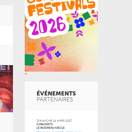
>
ÉVÉNEMENTS
PARTENAIRES
6
DIMANCHE 14 MARS 2027
JEUDI 24 SEPT
CONCERTS
CONCERTS
LE NOUVEAU SIÈCLE
LE NOUVEAU SI