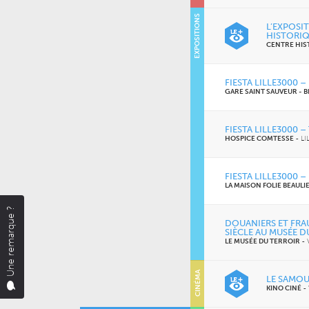
MERCREDI 21 OCTOBRE 2026
EXPOSITIONS
L'ANTRE-2 - LILLE 2
L’EXPOSI
L’amour est déclaré
HISTORIQ
CENTRE HIS
FIESTA LILLE3000 –
MARDI 20 OCTOBRE 2026
FACULTÉ DES SCIENCES
GARE SAINT SAUVEUR - B
JURIDIQUES, POLITIQUES ET
SOCIALES DE LILLE
Naz
FIESTA LILLE3000 
HOSPICE COMTESSE
-
LI
VENDREDI 16 OCTOBRE 2026
LE GRAND SUD
FIESTA LILLE3000 
Pourquoi mon père ne
LA MAISON FOLIE BEAULI
m’a pas appris l’arabe ?
Une remarque ?
DOUANIERS ET FRA
SIÈCLE AU MUSÉE D
LE MUSÉE DU TERROIR
-
CINÉMA
LE SAMOU
KINO CINÉ
-