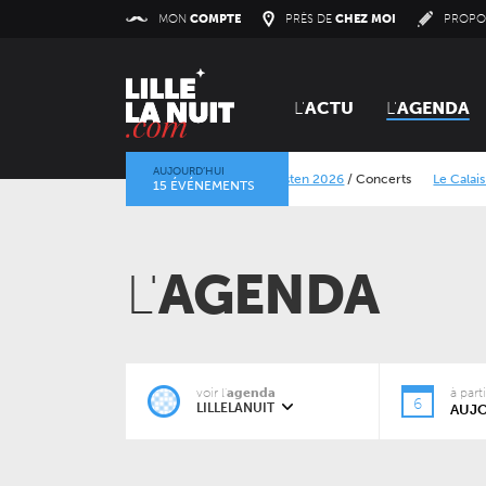
Panneau de gestion des cookies
MON
COMPTE
PRÈS DE
CHEZ MOI
PROPO
L'
ACTU
L'
AGENDA
AUJOURD’HUI
Lokerse Feesten 2026
/
Concerts
Le Calais Street
15 ÉVÉNEMENTS
La mine dans l’objectif
/
Expositions
/
Centre Histori
L'
AGENDA
voir l'
agenda
à part
6
LILLELANUIT