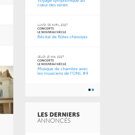
s
Voyage symphonique au
Gala des tro
cœur des séries
2026
VENDREDI 11 D
CONCERTS
LUNDI 05 AVRIL 2027
LE NOUVEAU SI
CONCERTS
0 ans
À la carte !
LE NOUVEAU SIÈCLE
Récital de flûtes chinoises
de l’ONL
JEUDI 13 MAI 2027
JEUDI 04 FÉVRI
CONCERTS
CONCERTS
LE NOUVEAU SIÈCLE
LE NOUVEAU SI
Musique de chambre avec
Just Play
les musiciens de l’ONL #4
LES DERNIERS
ANNONCÉS