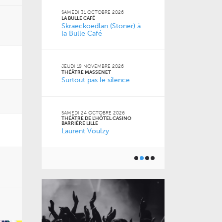
 2026
SAMEDI 31 OCTOBRE 2026
MERCREDI 21 O
LA BULLE CAFÉ
L'ANTRE-2 - LIL
Skraeckoedlan (Stoner) à
L’amour est
la Bulle Café
 Jean-
MARDI 20 OCT
FACULTÉ DES S
JEUDI 19 NOVEMBRE 2026
JURIDIQUES, P
THÉÂTRE MASSENET
SOCIALES DE LI
6
Surtout pas le silence
Naz
ISTROT
la Cie
SAMEDI 24 OCTOBRE 2026
VENDREDI 16 O
THÉÂTRE DE L'HÔTEL CASINO
LE GRAND SUD
BARRIÈRE LILLE
Pourquoi m
Laurent Voulzy
m’a pas appr
 2026