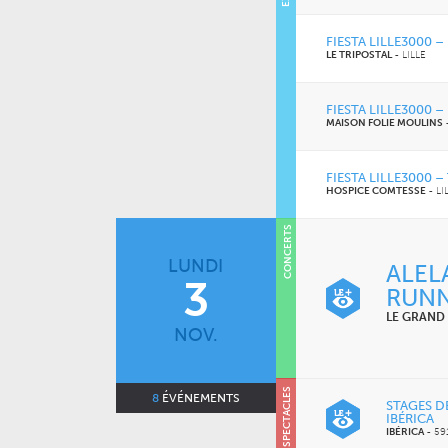
Gala des trois chefs
FIESTA LILLE3000 
LE TRIPOSTAL
-
LILLE
VENDREDI 11 DÉCEMBRE 2026
CONCERTS
LE NOUVEAU SIÈCLE
À la carte ! – Les 50 ans
FIESTA LILLE3000 
de l’ONL
MAISON FOLIE MOULINS
FIESTA LILLE3000 
JEUDI 04 FÉVRIER 2027
HOSPICE COMTESSE
-
LI
CONCERTS
LE NOUVEAU SIÈCLE
Just Play
CONCERTS
CINÉMA
LUNDI
ALEL
3
RUN
LE GRAND
NOV.
SPECTACLES
SOIRÉES
8
ÉVÉNEMENTS
STAGES D
IBÉRICA
IBÉRICA
-
59